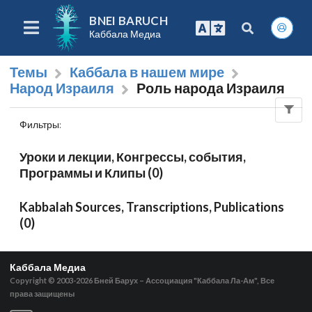
BNEI BARUCH
Каббала Медиа
Темы
Каббала в нашем мире
Народ Израиля
Роль народа Израиля
Фильтры
:
Уроки и лекции, Конгрессы, события,
Программы и Клипы (0)
Kabbalah Sources, Transcriptions, Publications
(0)
Каббала Медиа
Copyright © 2003-2026
Бней Барух – Ассоциация "Каббала Ла-Ам", Все
права защищены