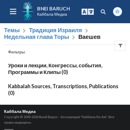
BNEI BARUCH
Каббала Медиа
Темы
Традиция Израиля
Недельная глава Торы
Ваешев
Фильтры
:
Уроки и лекции, Конгрессы, события,
Программы и Клипы (0)
Kabbalah Sources, Transcriptions, Publications
(0)
Каббала Медиа
Copyright © 2003-2026
Бней Барух – Ассоциация "Каббала Ла-Ам", Все
права защищены