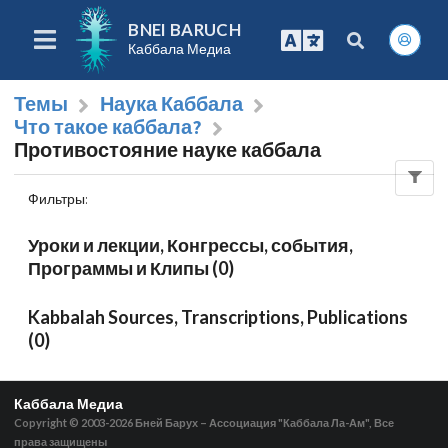
BNEI BARUCH
Каббала Медиа
Темы
Наука Каббала
Что такое каббала?
Противостояние науке каббала
Фильтры
:
Уроки и лекции, Конгрессы, события,
Программы и Клипы (0)
Kabbalah Sources, Transcriptions, Publications
(0)
Каббала Медиа
Copyright © 2003-2026
Бней Барух – Ассоциация "Каббала Ла-Ам", Все
права защищены