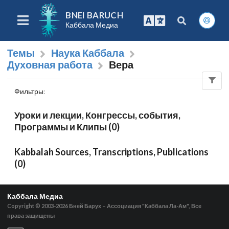
BNEI BARUCH
Каббала Медиа
Темы
Наука Каббала
Духовная работа
Вера
Фильтры
:
Уроки и лекции, Конгрессы, события,
Программы и Клипы (0)
Kabbalah Sources, Transcriptions, Publications
(0)
Каббала Медиа
Copyright © 2003-2026
Бней Барух – Ассоциация "Каббала Ла-Ам", Все
права защищены