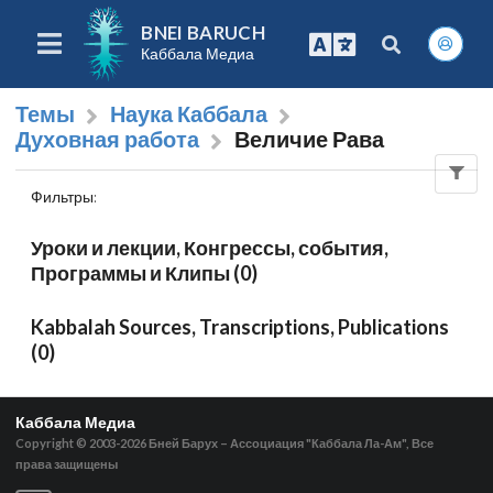
BNEI BARUCH
Каббала Медиа
Темы
Наука Каббала
Духовная работа
Величие Рава
Фильтры
:
Уроки и лекции, Конгрессы, события,
Программы и Клипы (0)
Kabbalah Sources, Transcriptions, Publications
(0)
Каббала Медиа
Copyright © 2003-2026
Бней Барух – Ассоциация "Каббала Ла-Ам", Все
права защищены