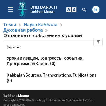
BNEI BARUCH
Каббала Медиа
Темы
Наука Каббала
Духовная работа
Отчаяние от собственных усилий
Фильтры
:
Уроки и лекции, Конгрессы, события,
Программы и Клипы (0)
Kabbalah Sources, Transcriptions, Publications
(0)
Каббала Медиа
Copyright © 2003-2026
Бней Барух – Ассоциация "Каббала Ла-Ам", Все
права защищены