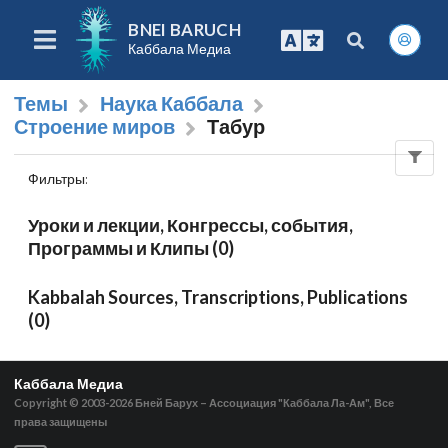
BNEI BARUCH
Каббала Медиа
Темы
Наука Каббала
Строение миров
Табур
Фильтры
:
Уроки и лекции, Конгрессы, события,
Программы и Клипы (0)
Kabbalah Sources, Transcriptions, Publications
(0)
Каббала Медиа
Copyright © 2003-2026
Бней Барух – Ассоциация "Каббала Ла-Ам", Все
права защищены