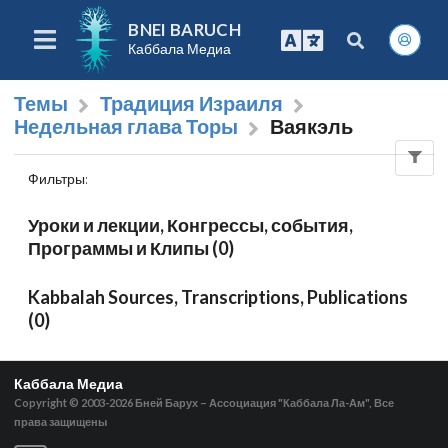
BNEI BARUCH
Каббала Медиа
Темы
Традиция Израиля
Недельная глава Торы
Ваякэль
Фильтры
:
Уроки и лекции, Конгрессы, события,
Программы и Клипы (0)
Kabbalah Sources, Transcriptions, Publications
(0)
Каббала Медиа
Copyright © 2003-2026
Бней Барух – Ассоциация "Каббала Ла-Ам", Все
права защищены