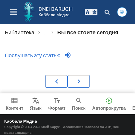
BNEI BARUCH
Каббала Медиа
Библиотека
...
Вы все стоите сегодня
chevron_right
chevron_right
volume_up
Послушать эту статью
view_list
Translate
text_fields
search
slow_motion_video
mo
Контент
Язык
Формат
Поиск
Автопрокрутка
Каббала Медиа
Copyright © 2003-2026
Бней Барух – Ассоциация "Каббала Ла-Ам", Все
права защищены