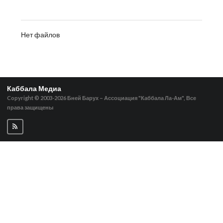
Нет файлов
Каббала Медиа
Copyright © 2003-2026
Бней Барух – Ассоциация "Каббала Ла-Ам", Все
права защищены