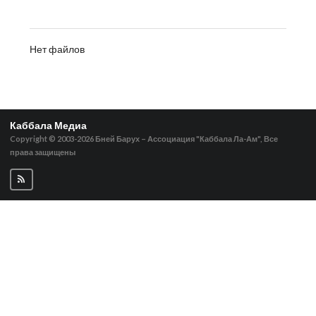
Нет файлов
Каббала Медиа
Copyright © 2003-2026
Бней Барух – Ассоциация "Каббала Ла-Ам", Все
права защищены