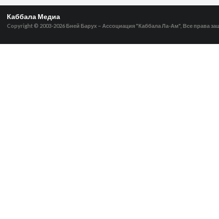
Каббала Медиа
Copyright © 2003-2026
Бней Барух – Ассоциация "Каббала Ла-Ам", Все права з