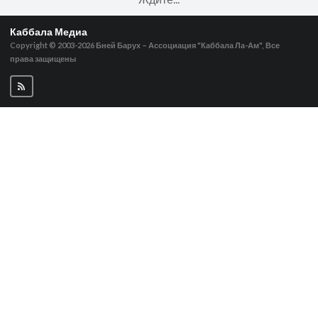
Каббала Медиа
Copyright © 2003-2026
Бней Барух – Ассоциация "Каббала Ла-Ам", Все
права защищены