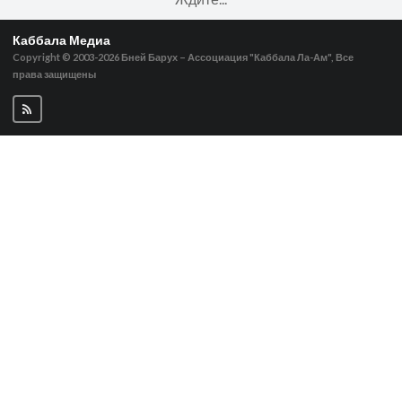
Каббала Медиа
Copyright © 2003-2026
Бней Барух – Ассоциация "Каббала Ла-Ам", Все
права защищены