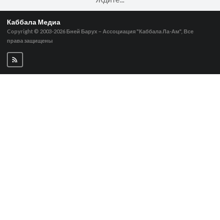
Каббала Медиа
Copyright © 2003-2026
Бней Барух – Ассоциация "Каббала Ла-Ам", Все
права защищены