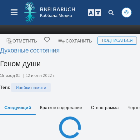
BNEI BARUCH
Каббала Медиа
ПОДПИСАТЬСЯ
ОТМЕТИТЬ
СОХРАНИТЬ
Духовные состояния
Геном души
Эпизод 85
|
12 июля 2022 г.
Теги
:
Ячейки памяти
Следующий
Краткое содержание
Стенограмма
Черте