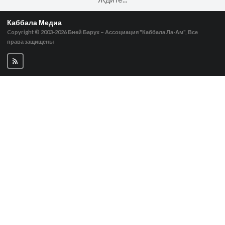
Каббала Медиа
Copyright © 2003-2026
Бней Барух – Ассоциация "Каббала Ла-Ам", Все
права защищены