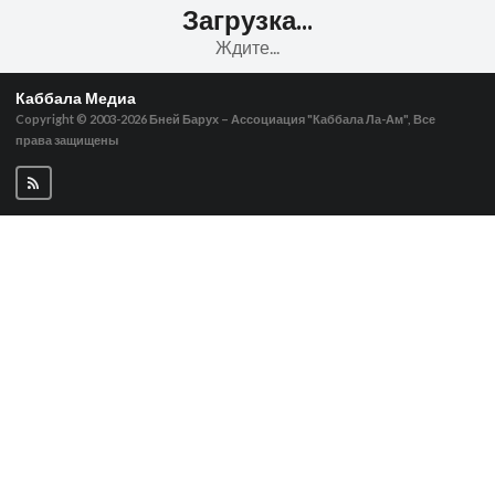
Загрузка...
Ждите...
Каббала Медиа
Copyright © 2003-2026
Бней Барух – Ассоциация "Каббала Ла-Ам", Все
права защищены