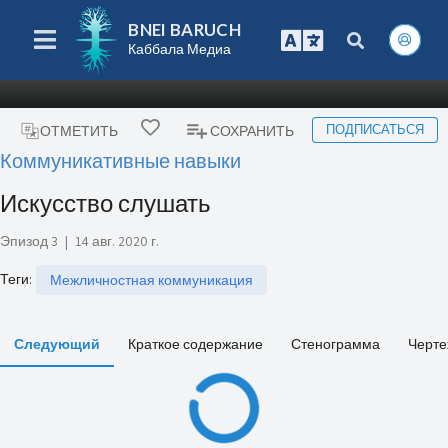
BNEI BARUCH
Каббала Медиа
ПОДПИСАТЬСЯ
ОТМЕТИТЬ
СОХРАНИТЬ
Коммуникативные навыки
Искусство слушать
Эпизод 3
|
14 авг. 2020 г.
Теги
:
Межличностная коммуникация
Следующий
Краткое содержание
Стенограмма
Черте