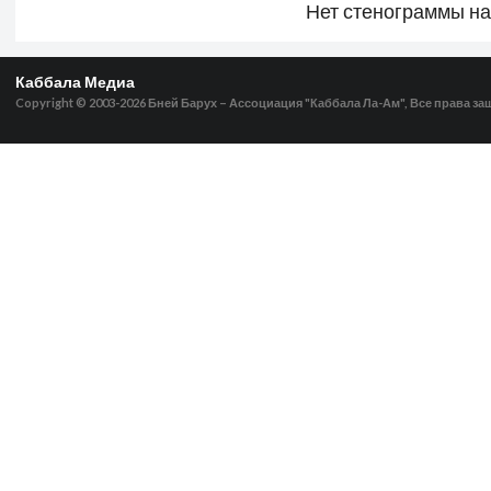
Нет стенограммы н
Каббала Медиа
Copyright © 2003-2026
Бней Барух – Ассоциация "Каббала Ла-Ам", Все права з