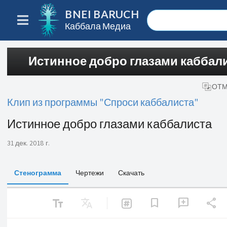
BNEI BARUCH
Каббала Медиа
Истинное добро глазами каббал
ОТМ
Клип из программы "Спроси каббалиста"
Истинное добро глазами каббалиста
31 дек. 2018 г.
Стенограмма
Чертежи
Скачать
text_fields
Translate
share
bookmark
add_comment