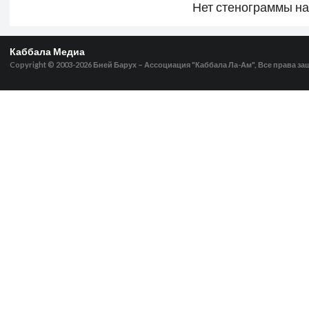
Нет стенограммы н
Каббала Медиа
Copyright © 2003-2026
Бней Барух – Ассоциация "Каббала Ла-Ам", Все права з