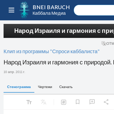
BNEI BARUCH
Каббала Медиа
Народ Израиля и гармония с при
ОТМ
Клип из программы "Спроси каббалиста"
Народ Израиля и гармония с природой. 
10 апр. 2011 г.
Стенограмма
Чертежи
Скачать
text_fields
Translate
share
bookmark
add_comment