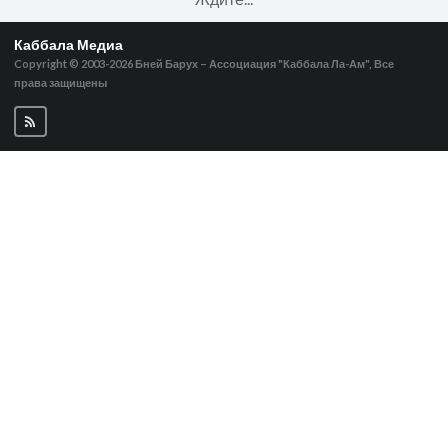
Каббала Медиа
Copyright © 2003-2026
Бней Барух – Ассоциация "Каббала Ла-Ам", Все
права защищены