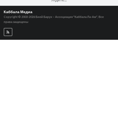
Каббала Медиа
Copyright © 2003-2026
Бней Барух – Ассоциация "Каббала Ла-Ам", Все
права защищены