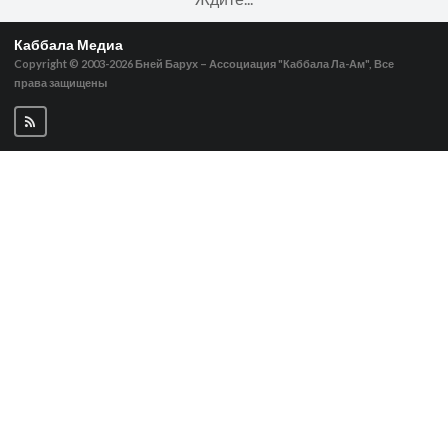
Каббала Медиа
Copyright © 2003-2026
Бней Барух – Ассоциация "Каббала Ла-Ам", Все
права защищены