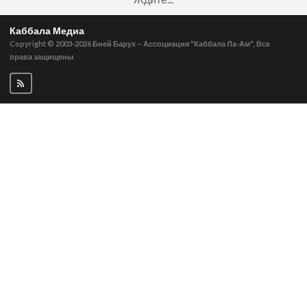
Каббала Медиа
Copyright © 2003-2026
Бней Барух – Ассоциация "Каббала Ла-Ам", Все
права защищены