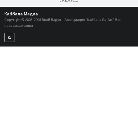
Каббала Медиа
Copyright © 2003-2026
Бней Барух – Ассоциация "Каббала Ла-Ам", Все
права защищены