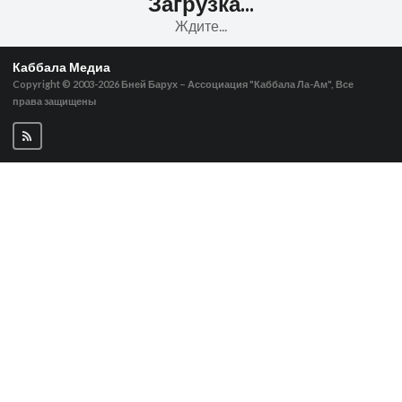
Загрузка...
Ждите...
Каббала Медиа
Copyright © 2003-2026
Бней Барух – Ассоциация "Каббала Ла-Ам", Все
права защищены