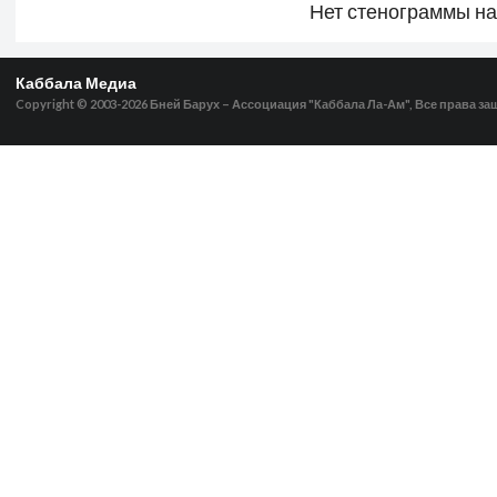
Нет стенограммы н
Каббала Медиа
Copyright © 2003-2026
Бней Барух – Ассоциация "Каббала Ла-Ам", Все права з