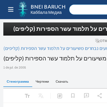
BNEI BARUCH
Каббала Медиа
רים על תלמוד עשר הספירות (קליפים
ОТМ
עים נבחרים משיעורים על תלמוד עשר הספירות (קליפים
 משיעורים על תלמוד עשר הספירות (קליפים
1 de jul. de 2008
Стенограмма
Чертежи
Скачать
text_fields
Translate
share
bookmark
add_comment