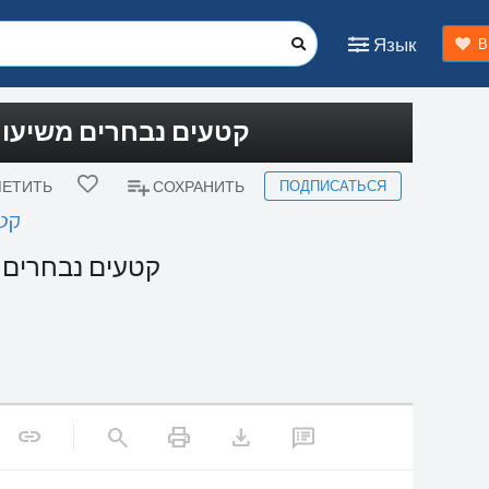
Язык
В
קטעים נבחרים משיעו)
ПОДПИСАТЬСЯ
ЕТИТЬ
СОХРАНИТЬ
קט)
קטעים נבחרים)
print
download
link
search