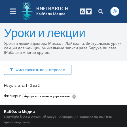
BNEI BARUCH
Каббала Медиа
Уроки и лекции
Уроки и лекции доктора Михаэля Лайтмана. Виртуальные уроки,
лекции для женщин, уникальные записи рава Баруха Ашлага
(Рабаш) и многое другое.
Фильтровать по интересам
Результаты 1 - 2 из 2
Фильтры
:
Ацилут есть личное управление
Каббала Медиа
Copyright © 2003-2026
Бней Барух – Ассоциация "Каббала Ла-Ам", Все
права защищены