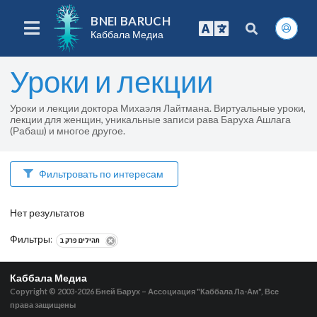
BNEI BARUCH
Каббала Медиа
Уроки и лекции
Уроки и лекции доктора Михаэля Лайтмана. Виртуальные уроки,
лекции для женщин, уникальные записи рава Баруха Ашлага
(Рабаш) и многое другое.
Фильтровать по интересам
Нет результатов
Фильтры
:
תהילים פרק ב
Каббала Медиа
Copyright © 2003-2026
Бней Барух – Ассоциация "Каббала Ла-Ам", Все
права защищены