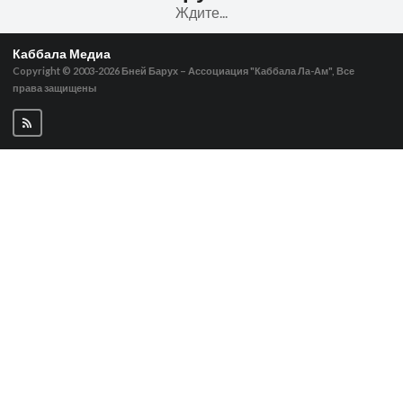
Ждите...
Каббала Медиа
Copyright © 2003-2026
Бней Барух – Ассоциация "Каббала Ла-Ам", Все
права защищены