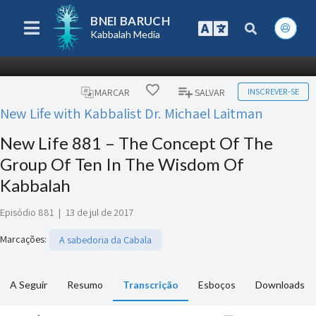
BNEI BARUCH
Kabbalah Media
INSCREVER-SE
MARCAR
SALVAR
New Life with Kabbalist Dr. Michael Laitman
New Life 881 – The Concept Of The
Group Of Ten In The Wisdom Of
Kabbalah
Episódio 881
|
13 de jul de 2017
Marcações
:
A sabedoria da Cabala
A Seguir
Resumo
Transcrição
Esboços
Downloads