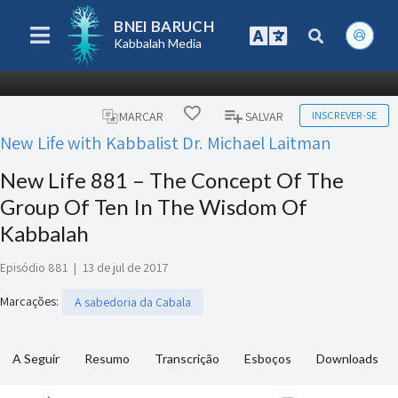
BNEI BARUCH
Kabbalah Media
INSCREVER-SE
MARCAR
SALVAR
New Life with Kabbalist Dr. Michael Laitman
New Life 881 – The Concept Of The
Group Of Ten In The Wisdom Of
Kabbalah
Episódio 881
|
13 de jul de 2017
Marcações
:
A sabedoria da Cabala
A Seguir
Resumo
Transcrição
Esboços
Downloads