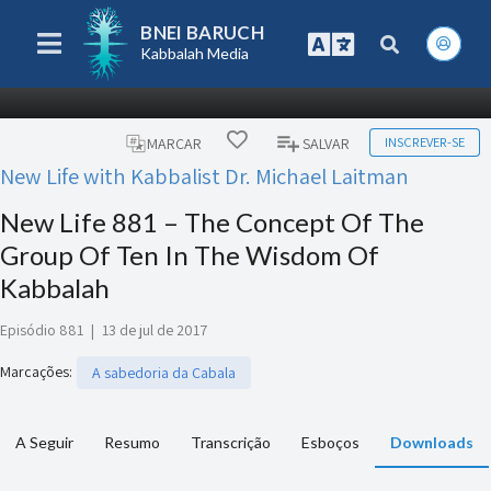
BNEI BARUCH
Kabbalah Media
INSCREVER-SE
MARCAR
SALVAR
New Life with Kabbalist Dr. Michael Laitman
New Life 881 – The Concept Of The
Group Of Ten In The Wisdom Of
Kabbalah
Episódio 881
|
13 de jul de 2017
Marcações
:
A sabedoria da Cabala
A Seguir
Resumo
Transcrição
Esboços
Downloads