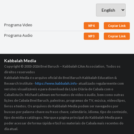
Programa Video
MP4
Copiar Link
Programa Audio
MP3
Copiar Link
Kabbalah Media
Copyright © 2003-2026
Bnei Baruch – Kabbalah L’Am Association, Todos os
direitos reservedos
Kabbalah Media é o arquivo oficial do Bnei Baruch Kabbalah Education &
Research Institute -
https://www.kabbalah.info
- atualizado regularmente com
versões visualizáveis ​​e para download da Lição Diária de Cabala com o
Cabalista Dr. Michael Laitman em formatos de vídeo e áudio, bem como outras
lições de Cabala Bnei Baruch, palestras, programas de TV, música, videoclipes,
livros e textos. Os arquivos do Kabbalah Media podem ser navegados por
buscas por palavra-chave ou frase-chave, calendário, idioma, tipo de conteúdo,
tipo de mídia e catálogos. Marque a página principal do Kabbalah Media para
poder acessar de forma rápida e fácil os materiais de Cabala mais recentes do
dia atual.