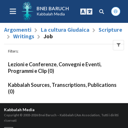
BNEI BARUCH
Kabbalah Media
Argomenti
La cultura Giudaica
Scripture
Writings
Job
Filters
:
Lezioni e Conferenze, Convegni e Eventi,
Programmi e Clip (0)
Kabbalah Sources, Transcriptions, Publications
(0)
Kabbalah Media
Copyright © 2003-2026
Bnei Baruch – Kabbalah L’Am Association, Tutti i diritti
riservati