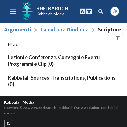
BNEI BARUCH
Kabbalah Media
Argomenti
La cultura Giudaica
Scripture
Filters
:
Lezioni e Conferenze, Convegni e Eventi,
Programmi e Clip (0)
Kabbalah Sources, Transcriptions, Publications
(0)
Kabbalah Media
Copyright © 2003-2026
Bnei Baruch – Kabbalah L’Am Association, Tutti i diritti
riservati