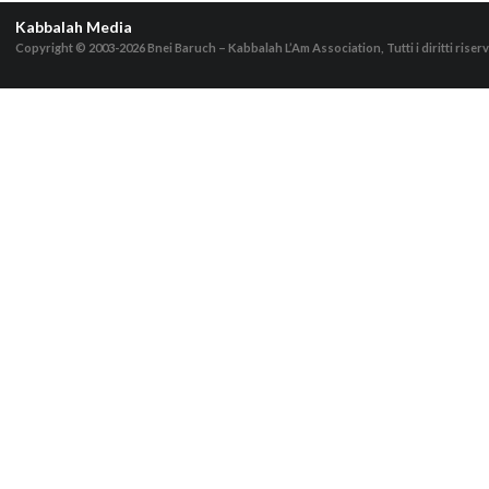
Kabbalah Media
Copyright © 2003-2026
Bnei Baruch – Kabbalah L’Am Association, Tutti i diritti riserv