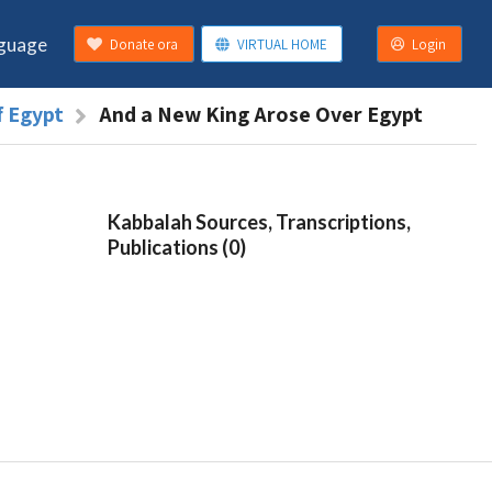
guage
Donate ora
VIRTUAL HOME
Login
f Egypt
And a New King Arose Over Egypt
Kabbalah Sources, Transcriptions,
Publications (0)