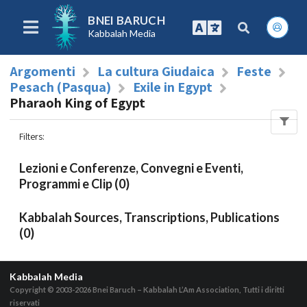
BNEI BARUCH
Kabbalah Media
Argomenti
La cultura Giudaica
Feste
Pesach (Pasqua)
Exile in Egypt
Pharaoh King of Egypt
Filters
:
Lezioni e Conferenze, Convegni e Eventi,
Programmi e Clip (0)
Kabbalah Sources, Transcriptions, Publications
(0)
Kabbalah Media
Copyright © 2003-2026
Bnei Baruch – Kabbalah L’Am Association, Tutti i diritti
riservati