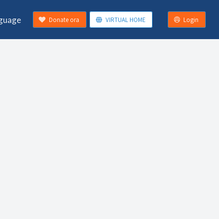
guage
Donate ora
VIRTUAL HOME
Login