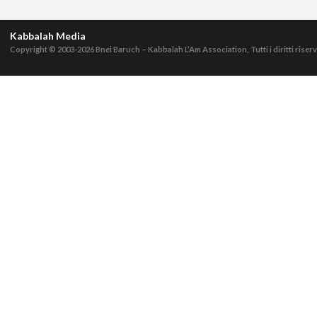
Kabbalah Media
Copyright © 2003-2026
Bnei Baruch – Kabbalah L’Am Association, Tutti i diritti riserv