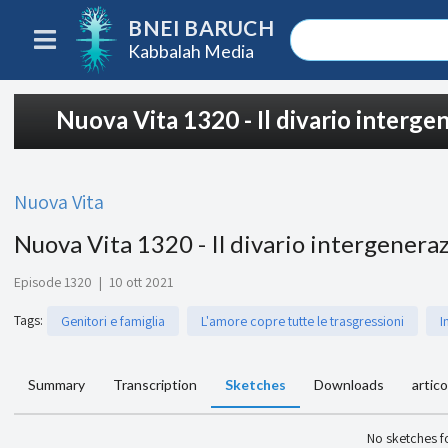
BNEI BARUCH
Kabbalah Media
Nuova Vita 1320 - Il divario interge
Nuova Vita
Nuova Vita 1320 - Il divario intergenera
Episode 1320
|
10 ott 2021
Tags
:
Genitori e famiglia
L'amore copre tutte le trasgressioni
I
Summary
Transcription
Sketches
Downloads
artico
No sketches 