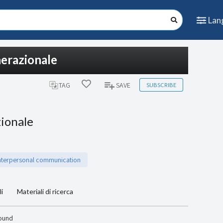
Lan
nerazionale
SUBSCRIBE
TAG
SAVE
zionale
nterpersonal communication
li
Materiali di ricerca
found