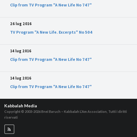
Clip from TV Program "A New Life No 747"
26 lug 2016
TV Program "A New Life. Excerpts" No 504
14 lug 2016
Clip from TV Program "A New Life No 747"
14 lug 2016
Clip from TV Program "A New Life No 747"
Kabbalah Media
Copyright © 2003-2026
Bnei Baruch – Kabbalah L’Am Association, Tutti i diritti
riservati