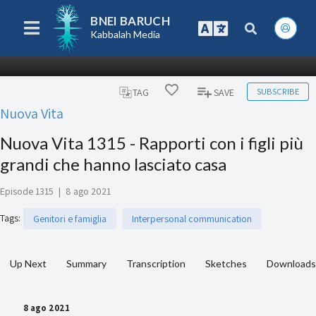
BNEI BARUCH
Kabbalah Media
SUBSCRIBE
TAG
SAVE
Nuova Vita
Nuova Vita 1315 - Rapporti con i figli più
grandi che hanno lasciato casa
Episode 1315
|
8 ago 2021
Tags
:
Genitori e famiglia
Interpersonal communication
Up Next
Summary
Transcription
Sketches
Downloads
8 ago 2021