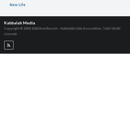
New Life
Kabbalah Media
Copyright © 2003-2026
Bnei Baruch – Kabbalah L’Am Association, Tutti i diritti
riservati