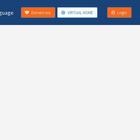
guage
Donate ora
VIRTUAL HOME
Login