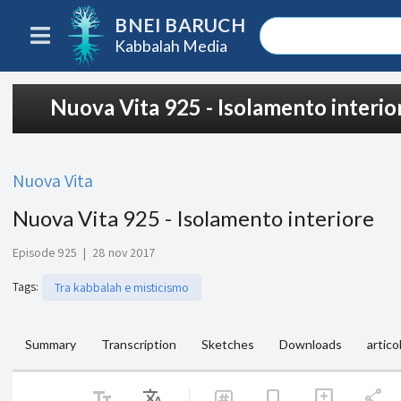
BNEI BARUCH
Kabbalah Media
Nuova Vita 925 - Isolamento interio
Nuova Vita
Nuova Vita 925 - Isolamento interiore
Episode 925
|
28 nov 2017
Tags
:
Tra kabbalah e misticismo
Summary
Transcription
Sketches
Downloads
articol
text_fields
Translate
share
bookmark
add_comment