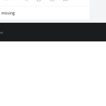
s missing
ati