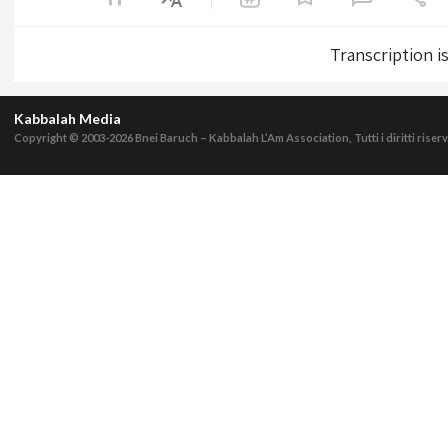
Transcription i
Kabbalah Media
Copyright © 2003-2026
Bnei Baruch – Kabbalah L’Am Association, Tutti i diritti riserv