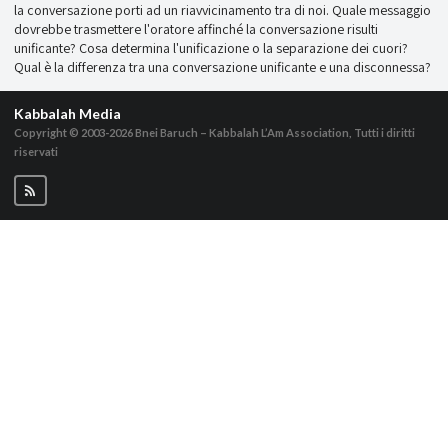
la conversazione porti ad un riavvicinamento tra di noi. Quale messaggio
dovrebbe trasmettere l'oratore affinché la conversazione risulti
unificante? Cosa determina l'unificazione o la separazione dei cuori?
Qual è la differenza tra una conversazione unificante e una disconnessa?
Kabbalah Media
Copyright © 2003-2026
Bnei Baruch – Kabbalah L’Am Association, Tutti i diritti
riservati