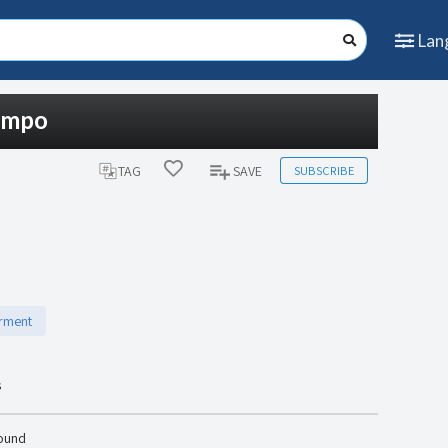
Lan
tempo
SUBSCRIBE
TAG
SAVE
rment
s
found