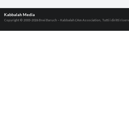
Kabbalah Media
Copyright © 2003-2026
Bnei Baruch – Kabbalah L’Am Association, Tutti i diritti riserv