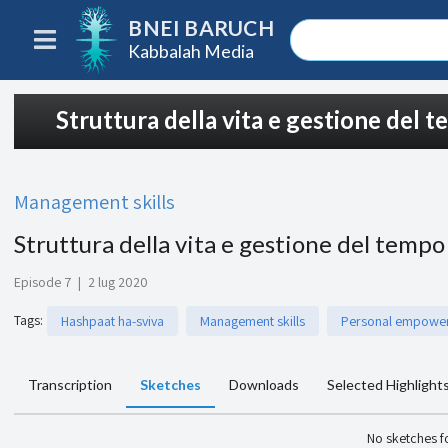
BNEI BARUCH
Kabbalah Media
Struttura della vita e gestione del 
Management skills
Struttura della vita e gestione del tempo
Episode 7
|
2 lug 2020
Tags
:
Hashpaat ha-sviva
Management skills
Personal empowe
Transcription
Sketches
Downloads
Selected Highlight
No sketches 