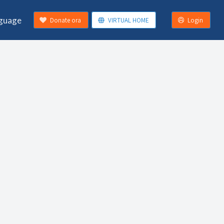
guage
Donate ora
VIRTUAL HOME
Login