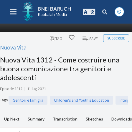
BNEI BARUCH
Kabbalah Media
SUBSCRIBE
TAG
SAVE
Nuova Vita
Nuova Vita 1312 - Come costruire una
buona comunicazione tra genitori e
adolescenti
Episode 1312
|
11 lug 2021
Tags
:
Genitori e famiglia
Children's and Youth's Education
Interp
Up Next
Summary
Transcription
Sketches
Downloads