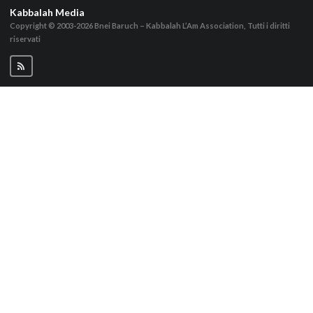
Kabbalah Media
Copyright © 2003-2026
Bnei Baruch – Kabbalah L’Am Association, Tutti i diritti
riservati