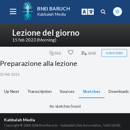
BNEI BARUCH
Kabbalah Media
Lezione del giorno
15 feb 2023 (Morning)
SUBSCRIBE
TAG
SAVE
Preparazione alla lezione
15 feb 2023
Up Next
Transcription
Sources
Sketches
Downloads
No sketches found
Kabbalah Media
Copyright © 2003-2026
Bnei Baruch – Kabbalah L’Am Association, Tutti i diritti