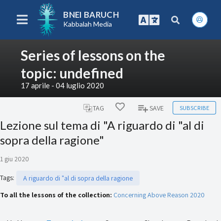
BNEI BARUCH
Kabbalah Media
Series of lessons on the
topic: undefined
17 aprile - 04 luglio 2020
SUBSCRIBE
TAG
SAVE
Lezione sul tema di "A riguardo di "al di
sopra della ragione"
1 giu 2020
Tags
:
A riguardo di "al di sopra della ragione
To all the lessons of the collection:
Concerning Above Reason 2020