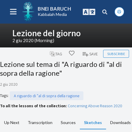
BNEI BARUCH
Kabbalah Media
Lezione del giorno
2 giu 2020 (Morning)
SUBSCRIBE
TAG
SAVE
Lezione sul tema di "A riguardo di "al di
sopra della ragione"
2 giu 2020
Tags
:
A riguardo di "al di sopra della ragione
To all the lessons of the collection:
Concerning Above Reason 2020
Up Next
Transcription
Sources
Sketches
Downloads