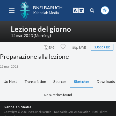
BNEI BARUCH
Kabbalah Media
Lezione del giorno
12 mar 2023 (Morning)
SUBSCRIBE
TAG
SAVE
Preparazione alla lezione
12 mar 2023
Up Next
Transcription
Sources
Sketches
Downloads
No sketches found
Kabbalah Media
Copyright © 2003-2026
Bnei Baruch – Kabbalah L’Am Association, Tutti i diritti